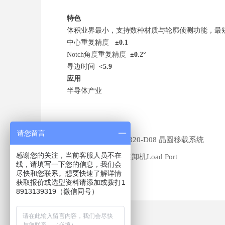
特色
体积业界最小，支持数种材质与轮廓侦测功能，最短
中心重复精度
±0.1
Notch角度重复精度
±0.2°
寻边时间
<5.9
应用
半导体产业
请您留言
前一个：
EFEM320-D08 晶圆移载系统
ꄴ
感谢您的关注，当前客服人员不在
后一个：
晶圆装卸机Load Port
ꄲ
线，请填写一下您的信息，我们会
尽快和您联系。想要快速了解详情
获取报价或选型资料请添加或拨打1