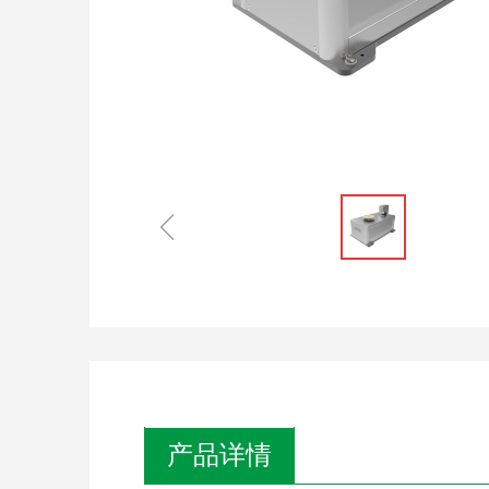
ꁆ
产品详情